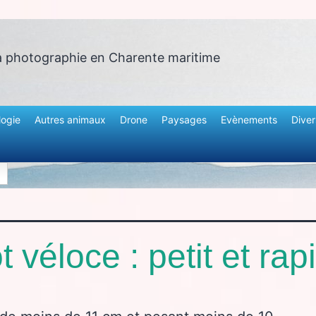
a photographie en Charente maritime
logie
Autres animaux
Drone
Paysages
Evènements
Diver
t véloce : petit et rap