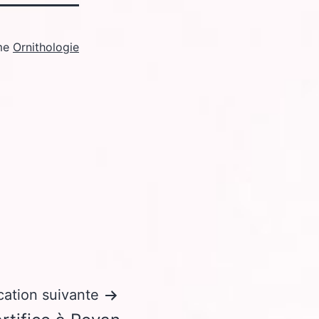
me
Ornithologie
cation suivante