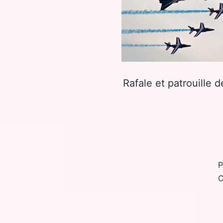
Rafale et patrouille d
P
C