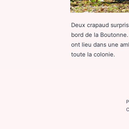
Deux crapaud surpris
bord de la Boutonne
ont lieu dans une am
toute la colonie.
P
C