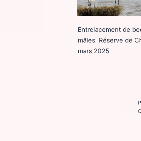
Entrelacement de becs
mâles. Réserve de C
mars 2025
P
C