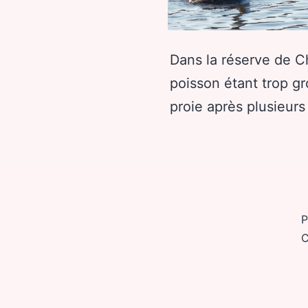
Dans la réserve de C
poisson étant trop gro
proie après plusieurs 
P
C