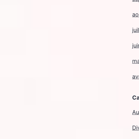
ao
ju
ju
ma
av
Ca
Au
Di