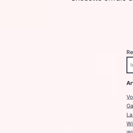
Re
Ar
Vo
Ga
La
Wi
Wi