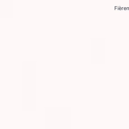
Fière