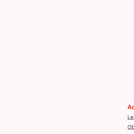
Ac
Le
Ob