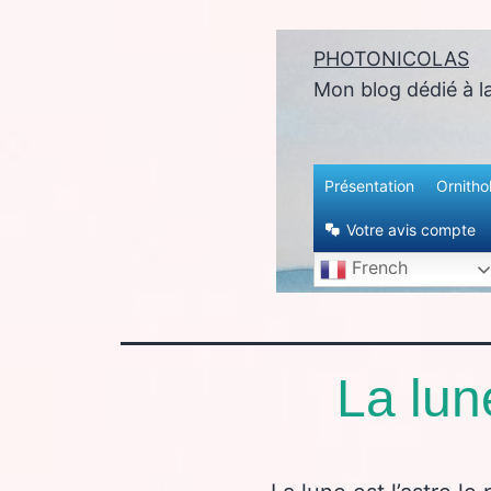
PHOTONICOLAS
enu
Mon blog dédié à l
Présentation
Ornitho
Votre avis compte
French
La lun