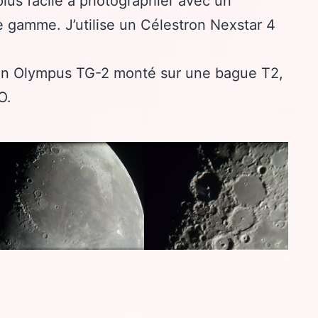
 plus facile à photographier avec un
e gamme. J’utilise un Célestron Nexstar 4
 un Olympus TG-2 monté sur une bague T2,
O.