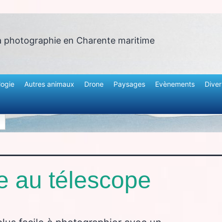
a photographie en Charente maritime
logie
Autres animaux
Drone
Paysages
Evènements
Diver
e au télescope