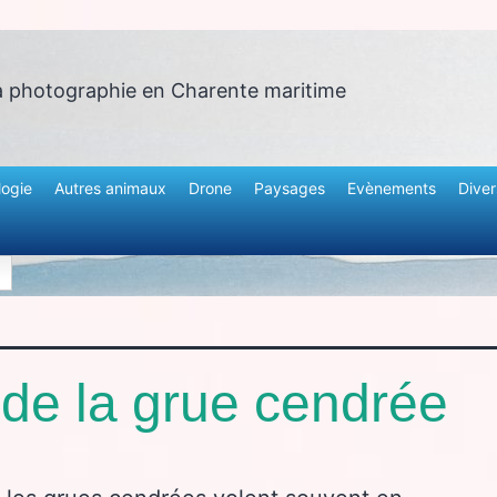
a photographie en Charente maritime
logie
Autres animaux
Drone
Paysages
Evènements
Diver
 de la grue cendrée