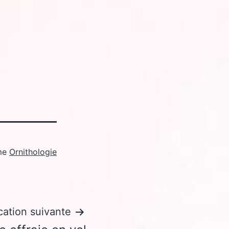
me
Ornithologie
cation suivante