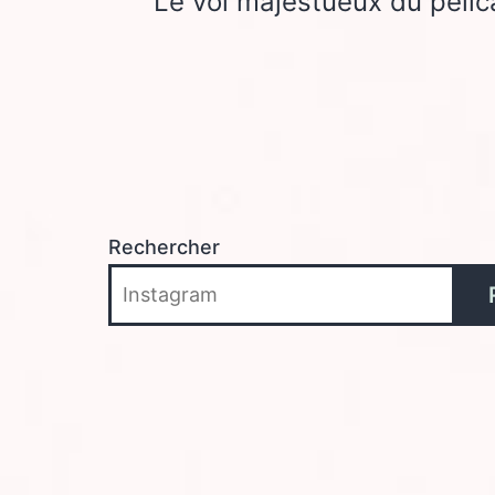
Le vol majestueux du pélic
de
l’article
Rechercher