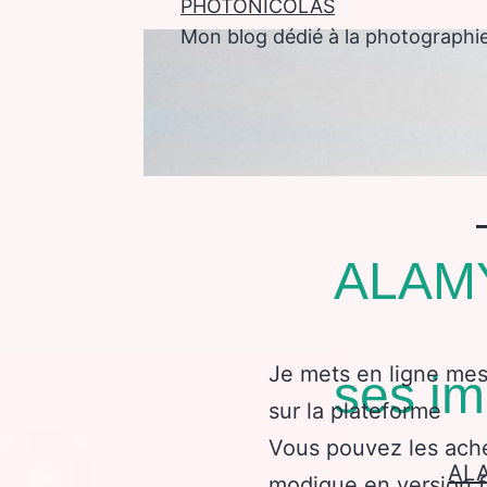
PHOTONICOLAS
Mon blog dédié à la photographi
enu
ALAMY
Je mets en ligne mes
ses i
sur la plateforme
Vous pouvez les ache
AL
modique en version f