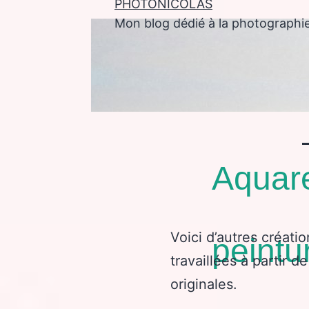
PHOTONICOLAS
Mon blog dédié à la photographi
enu
Aquare
Voici d’autres créatio
peintu
travaillées à partir 
originales.