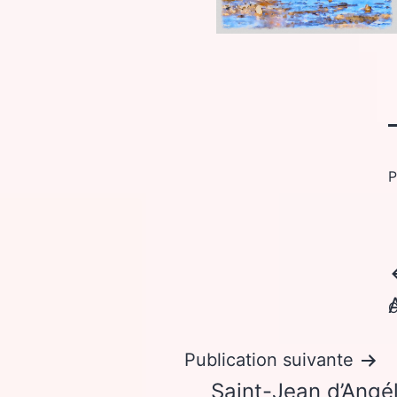
P
C
Publication suivante
Saint-Jean d’Angél