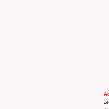
Ac
Le