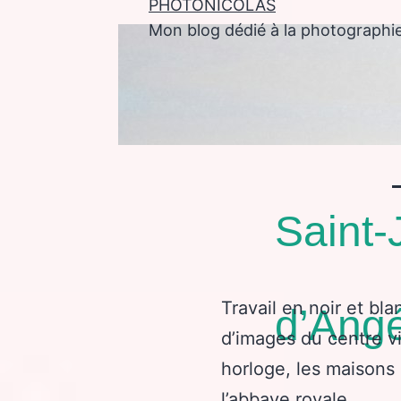
PHOTONICOLAS
Mon blog dédié à la photographi
enu
Saint-
Travail en noir et bla
d’Angé
d’images du centre vi
horloge, les maisons
l’abbaye royale.