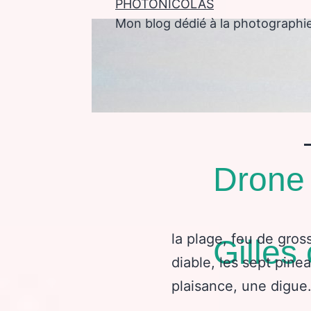
PHOTONICOLAS
Mon blog dédié à la photographi
enu
Drone 
la plage, feu de gross
Gilles 
diable, les sept pinea
plaisance, une digue