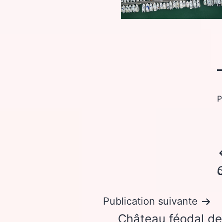
P
C
Publication suivante
Château féodal d