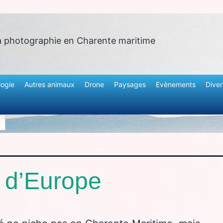
a photographie en Charente maritime
logie
Autres animaux
Drone
Paysages
Evènements
Diver
r d’Europe