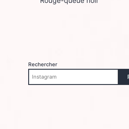
Rouge-queue noir
de
l’article
Rechercher