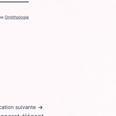
me
Ornithologie
cation suivante