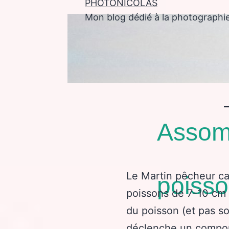
PHOTONICOLAS
Mon blog dédié à la photographi
enu
Assom
Le Martin pêcheur ca
poiss
poissons de 7-10 cm 
du poisson (et pas 
déclenche un compo