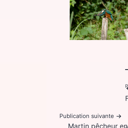
P
Publication suivante
Martin pêcheur e