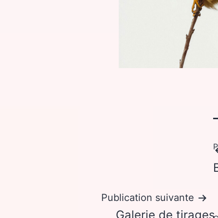
P
Publication suivante
Galerie de tirages