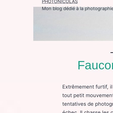
PHOTONICOLAS
Mon blog dédié à la photographi
enu
Faucon
Extrêmement furtif, i
tout petit mouvemen
tentatives de photog
échec. Il chasse les 