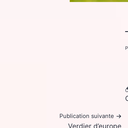
P
C
Publication suivante
Verdier d’europe