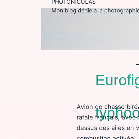
PHOTONICOLAS
Mon blog dédié à la photographi
enu
Eurofi
Avion de chasse biré
typho
rafale français, avec
dessus des ailes en v
combustion activée.