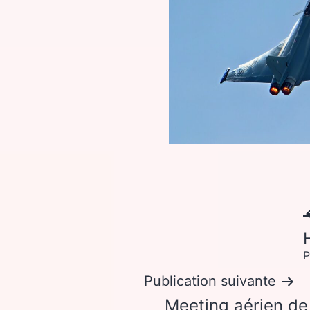
P
Publication suivante
Meeting aérien d