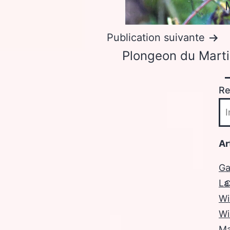
Publication suivante
Plongeon du Mart
Re
P
Ar
Ga
La
C
Wi
Wi
Ma