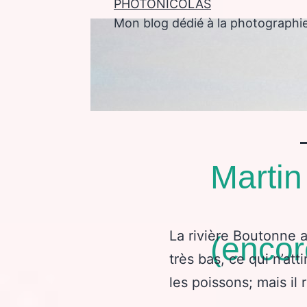
PHOTONICOLAS
Mon blog dédié à la photographi
enu
Martin
La rivière Boutonne 
(encor
très bas, ce qui n’at
les poissons; mais il 