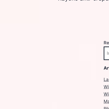
Re
Ar
La
Wi
Wi
Ma
Pi