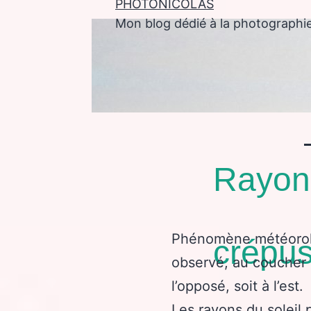
PHOTONICOLAS
Mon blog dédié à la photographi
enu
Rayons
Phénomène météorol
crépus
observé, au coucher 
l’opposé, soit à l’est.
Les rayons du soleil 