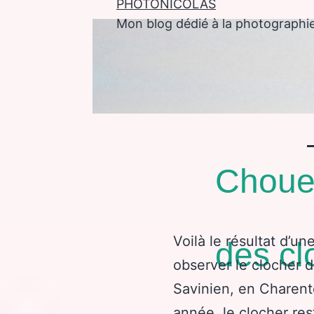
PHOTONICOLAS
Mon blog dédié à la photographi
enu
Chouet
Voilà le résultat d’un
des cl
observer le clocher d
Savinien, en Charent
année, le clocher res